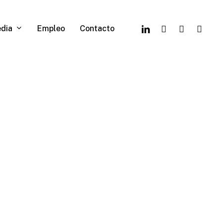
linkedin
youtube
google-
instagr
dia
Empleo
Contacto
plus