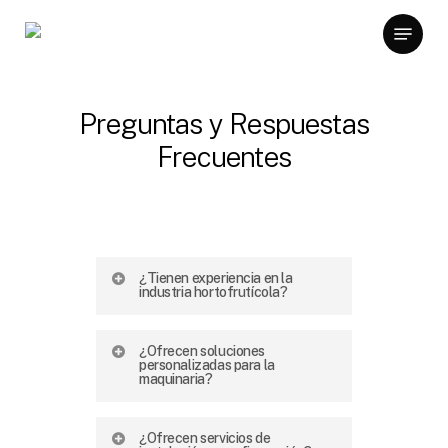
Skip
Menu
to
main
content
Preguntas y Respuestas
Frecuentes
¿Tienen experiencia en la
industria hortofrutícola?
Tenemos una sólida
¿Ofrecen soluciones
experiencia en la industria
personalizadas para la
maquinaria?
hortofrutícola. Nuestra
empresa ha estado
Sí, en Damarc ofrecemos
¿Ofrecen servicios de
operando en el sector