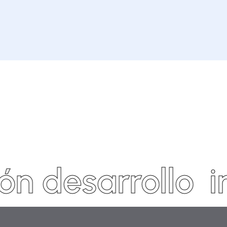
Descargar
Ficha
ón desarrollo
i