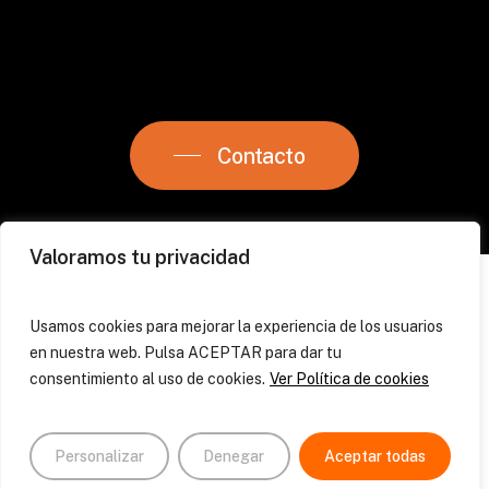
Contacto
Valoramos tu privacidad
Damarc Agrobotic
Usamos cookies para mejorar la experiencia de los usuarios
Política de Privacidad
en nuestra web. Pulsa ACEPTAR para dar tu
Aviso Legal
consentimiento al uso de cookies.
Ver Política de cookies
Preguntas Frecuentes
Personalizar
Denegar
Aceptar todas
© Damarc Agrobotic SL
2026