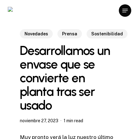
Skip
Menu
to
main
content
Novedades
Prensa
Sostenibilidad
Desarrollamos un
envase que se
convierte en
planta tras ser
usado
noviembre 27, 2023
1 min read
Muy pronto verá la luz nuestro último