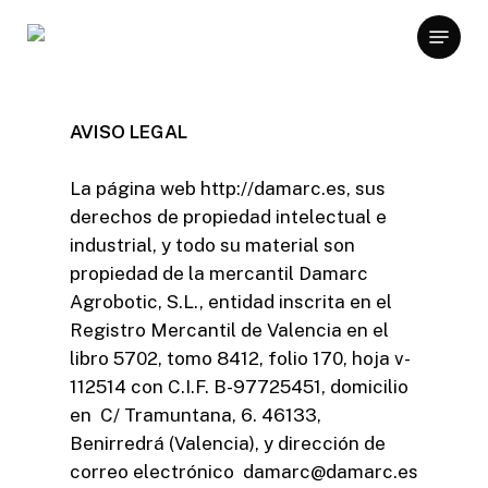
Skip
Menu
to
main
content
AVISO LEGAL
La página web http://damarc.es, sus
derechos de propiedad intelectual e
industrial, y todo su material son
propiedad de la mercantil Damarc
Agrobotic, S.L., entidad inscrita en el
Registro Mercantil de Valencia en el
libro 5702, tomo 8412, folio 170, hoja v-
112514 con C.I.F. B-97725451, domicilio
en C/ Tramuntana, 6. 46133,
Benirredrá (Valencia), y dirección de
correo electrónico damarc@damarc.es